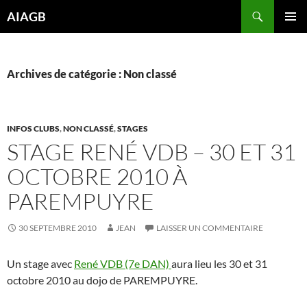
Aller
Recherche
AIAGB
au
MENU
contenu
PRINCI
Archives de catégorie : Non classé
INFOS CLUBS
,
NON CLASSÉ
,
STAGES
STAGE RENÉ VDB – 30 ET 31
OCTOBRE 2010 À
PAREMPUYRE
30 SEPTEMBRE 2010
JEAN
LAISSER UN COMMENTAIRE
Un stage avec
René VDB (7e DAN)
aura lieu les 30 et 31
octobre 2010 au dojo de PAREMPUYRE.