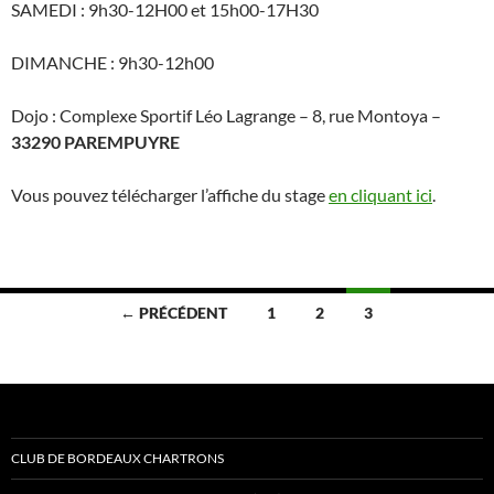
SAMEDI : 9h30-12H00 et 15h00-17H30
DIMANCHE : 9h30-12h00
Dojo : Complexe Sportif Léo Lagrange – 8, rue Montoya –
33290 PAREMPUYRE
Vous pouvez télécharger l’affiche du stage
en cliquant ici
.
Navigation
← PRÉCÉDENT
1
2
3
des
articles
CLUB DE BORDEAUX CHARTRONS