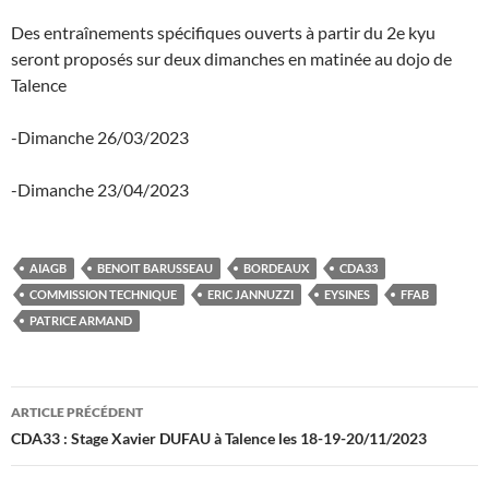
Des entraînements spécifiques ouverts à partir du 2e kyu
seront proposés sur deux dimanches en matinée au dojo de
Talence
-Dimanche 26/03/2023
-Dimanche 23/04/2023
AIAGB
BENOIT BARUSSEAU
BORDEAUX
CDA33
COMMISSION TECHNIQUE
ERIC JANNUZZI
EYSINES
FFAB
PATRICE ARMAND
Navigation
ARTICLE PRÉCÉDENT
des
CDA33 : Stage Xavier DUFAU à Talence les 18-19-20/11/2023
articles