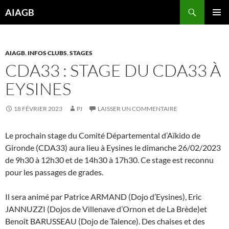
Aller
Recherche
AIAGB
au
MENU
contenu
PRINCI
AIAGB
,
INFOS CLUBS
,
STAGES
CDA33 : STAGE DU CDA33 À
EYSINES
18 FÉVRIER 2023
PJ
LAISSER UN COMMENTAIRE
Le prochain stage du Comité Départemental d’Aïkido de
Gironde (CDA33) aura lieu à Eysines le dimanche 26/02/2023
de 9h30 à 12h30 et de 14h30 à 17h30. Ce stage est reconnu
pour les passages de grades.
Il sera animé par Patrice ARMAND (Dojo d’Eysines), Eric
JANNUZZI (Dojos de Villenave d’Ornon et de La Brède)et
Benoît BARUSSEAU (Dojo de Talence). Des chaises et des