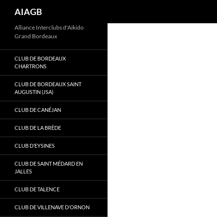
Recherche
AIAGB
Aller
Alliance Interclubs d'Aïkido
Grand Bordeaux
au
contenu
CLUB DE BORDEAUX
CHARTRONS
CLUB DE BORDEAUX SAINT
AUGUSTIN (JSA)
CLUB DE CANÉJAN
CLUB DE LA BRÈDE
CLUB D’EYSINES
CLUB DE SAINT MÉDARD EN
JALLES
CLUB DE TALENCE
CLUB DE VILLENAVE D’ORNON