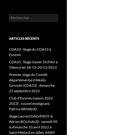
Rechercher :
ARTICLES RÉCENTS
CDA33 : Stage du CDA33 à
Eysines
CDA33 : Stage Xavier DUFAU à
Talence les 18-19-20/11/2023
Premier stage du Comité
départemental d’Aikido
Gironde (CDA33) : dimanche
25 septembre 2022
Club d’Eysines (saison 2022-
2023) : nouvel enseignant,
Patrice ARMAND
Stage Laurent DALVERNY &
Adrien BOUNAUD : samedi 09
& dimanche 10 avril 2022 à
Saint Médard en Jalles, ASSM