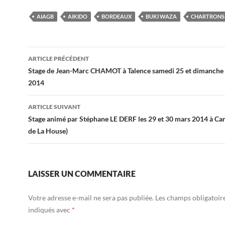
AIAGB
AIKIDO
BORDEAUX
BUKI WAZA
CHARTRONS
Navigation
ARTICLE PRÉCÉDENT
des
Stage de Jean-Marc CHAMOT à Talence samedi 25 et dimanche 
2014
articles
ARTICLE SUIVANT
Stage animé par Stéphane LE DERF les 29 et 30 mars 2014 à Ca
de La House)
LAISSER UN COMMENTAIRE
Votre adresse e-mail ne sera pas publiée.
Les champs obligatoir
indiqués avec
*