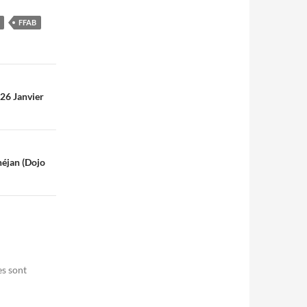
FFAB
26 Janvier
néjan (Dojo
es sont