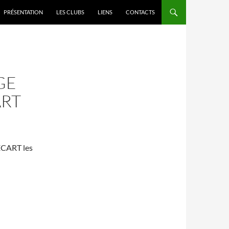
PRÉSENTATION
LES CLUBS
LIENS
CONTACTS
GE
ART
ECART les