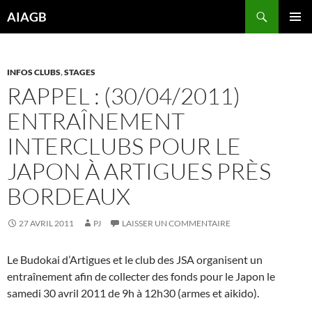
Aller
Recherche
AIAGB
au
MENU
contenu
PRINCI
INFOS CLUBS
,
STAGES
RAPPEL : (30/04/2011)
ENTRAÎNEMENT
INTERCLUBS POUR LE
JAPON À ARTIGUES PRÈS
BORDEAUX
27 AVRIL 2011
PJ
LAISSER UN COMMENTAIRE
Le Budokai d’Artigues et le club des JSA organisent un
entraînement afin de collecter des fonds pour le Japon le
samedi 30 avril 2011 de 9h à 12h30 (armes et aikido).