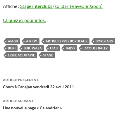
Affiche :
Stage interclubs (solidarité avec le Japon)
Cliquez ici pour infos.
AIAGB
AIKIDO
ARTIGUES PRES BORDEAUX
BORDEAUX
BUKI
BUKI WAZA
FFAB
IAIDO
JACQUES BALLY
LIGUE AQUITAINE
STAGE
Navigation
ARTICLE PRÉCÉDENT
des
Cours à Canéjan vendredi 22 avril 2011
articles
ARTICLE SUIVANT
Une nouvelle page « Calendrier »