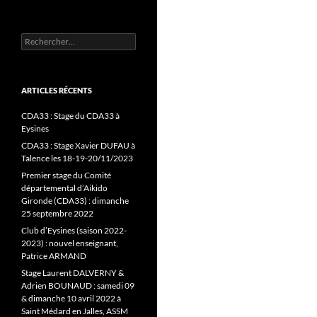
Rechercher :
ARTICLES RÉCENTS
CDA33 : Stage du CDA33 à
Eysines
CDA33 : Stage Xavier DUFAU à
Talence les 18-19-20/11/2023
Premier stage du Comité
départemental d’Aikido
Gironde (CDA33) : dimanche
25 septembre 2022
Club d’Eysines (saison 2022-
2023) : nouvel enseignant,
Patrice ARMAND
Stage Laurent DALVERNY &
Adrien BOUNAUD : samedi 09
& dimanche 10 avril 2022 à
Saint Médard en Jalles, ASSM