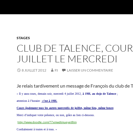
STAGES
CLUB DE TALENCE, COUR
JUILLET LE MERCREDI
8 JUILLET 2012
PJ
LAISSER UN COMMENTAIRE
Je relais tardivement un message de François du club de T
« Il y aura cours, demain soir, mercredi 4 juillet 2012,
à 19H, au dojo de Talence
;
attention à l’horaire :
c’est à 19H.
Cours également tous les autres mercredis de juillet, même lieu, même heure
.
Merci d’indiquer votre présence, ou non, grâce au lien ci-dessous.
http://www.doodle.com/
77xmwdtmueyet8tm
Cordialement à toutes et à tous. »