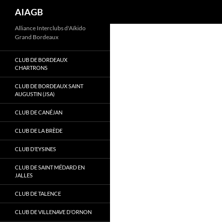
Recherche
AIAGB
Aller
Alliance Interclubs d'Aïkido
Grand Bordeaux
au
contenu
CLUB DE BORDEAUX
CHARTRONS
CLUB DE BORDEAUX SAINT
AUGUSTIN (JSA)
CLUB DE CANÉJAN
CLUB DE LA BRÈDE
CLUB D’EYSINES
CLUB DE SAINT MÉDARD EN
JALLES
CLUB DE TALENCE
CLUB DE VILLENAVE D’ORNON