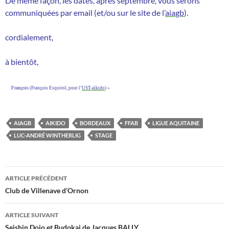
De même façon, les dates, après septembre, vous serons
communiquées par email (et/ou sur le site de l’
aiagb
).
cordialement,
à bientôt,
François
(François Esquirol, pour l’
UST-aïkido
) »
AIAGB
AIKIDO
BORDEAUX
FFAB
LIGUE AQUITAINE
LUC-ANDRÉ WINTHERLIG
STAGE
Navigation
ARTICLE PRÉCÉDENT
des
Club de Villenave d’Ornon
articles
ARTICLE SUIVANT
Seishin Dojo et Budokai de Jacques BALLY