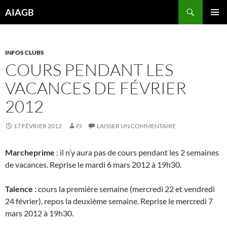
Aller
Recherche
AIAGB
au
MENU
contenu
PRINCI
INFOS CLUBS
COURS PENDANT LES
VACANCES DE FÉVRIER
2012
17 FÉVRIER 2012
PJ
LAISSER UN COMMENTAIRE
Marcheprime
: il n’y aura pas de cours pendant les 2 semaines
de vacances. Reprise le mardi 6 mars 2012 à 19h30.
Talence
: cours la première semaine (mercredi 22 et vendredi
24 février), repos la deuxième semaine. Reprise le mercredi 7
mars 2012 à 19h30.