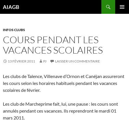
Aller
Recherche
AIAGB
au
MENU
contenu
PRINCI
INFOS CLUBS
COURS PENDANT LES
VACANCES SCOLAIRES
13 FÉVRIER 2011
PJ
LAISSER UN COMMENTAIRE
Les clubs de Talence, Villenave d’Ornon et Canéjan assureront
les cours selon les horaires habituels pendant les vacances
scolaires de février.
Les club de Marcheprime fait, lui, une pause : les cours sont
annulés pendant ces vacances. Ils reprendront le mardi 01
mars 2011.