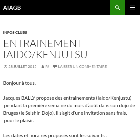
Aller
Recherche
AIAGB
au
MENU
contenu
PRINCI
INFOS CLUBS
ENTRAINEMENT
IAIDO/KENJUTSU
28 JUILLET 2015
PJ
LAISSER UN COMMENTAIRE
Bonjour à tous.
Jacques BALLY propose des entraînements (Iaido/Kenjustu)
pendant la première semaine du mois d’août dans son dojo de
Bruges (le Seishin Dojo). Il s’agit d’une invitation sans frais,
pour le plaisir.
Les dates et horaires proposés sont les suivants :