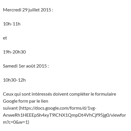
Mercredi 29 juillet 2015 :
10h-11h
et
19h-20h30
Samedi 1er août 2015 :
10h30-12h
Ceux qui sont intéressés doivent compléter le formulaire
Google form par le lien
suivant (https://docs.google.com/forms/d/1vg-
AnweRh1HEEEpSh4xyT9lCNX1QmpDt4VhCjf95jg0/viewfor
m?c=0&w=1)