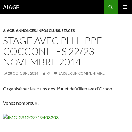
Aller
Recherche
AIAGB
au
MENU
contenu
PRINCI
AIAGB
,
ANNONCES
,
INFOS CLUBS
,
STAGES
STAGE AVEC PHILIPPE
COCCONI LES 22/23
NOVEMBRE 2014
28 OCTOBRE 2014
PJ
LAISSER UN COMMENTAIRE
Organisé par les clubs des JSA et de Villenave d’Ornon.
Venez nombreux !