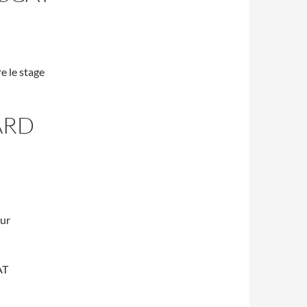
e le stage
ARD
ur
AT