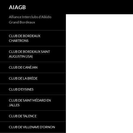
Recherche
AIAGB
Aller
Alliance Interclubs d'Aïkido
Grand Bordeaux
au
contenu
CLUB DE BORDEAUX
CHARTRONS
CLUB DE BORDEAUX SAINT
AUGUSTIN (JSA)
CLUB DE CANÉJAN
CLUB DE LA BRÈDE
CLUB D’EYSINES
CLUB DE SAINT MÉDARD EN
JALLES
CLUB DE TALENCE
CLUB DE VILLENAVE D’ORNON