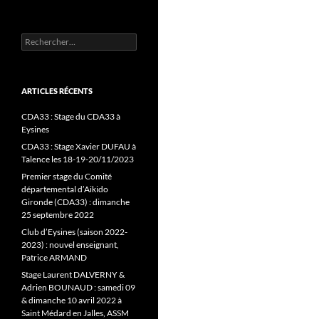
Rechercher :
ARTICLES RÉCENTS
CDA33 : Stage du CDA33 à
Eysines
CDA33 : Stage Xavier DUFAU à
Talence les 18-19-20/11/2023
Premier stage du Comité
départemental d’Aikido
Gironde (CDA33) : dimanche
25 septembre 2022
Club d’Eysines (saison 2022-
2023) : nouvel enseignant,
Patrice ARMAND
Stage Laurent DALVERNY &
Adrien BOUNAUD : samedi 09
& dimanche 10 avril 2022 à
Saint Médard en Jalles, ASSM