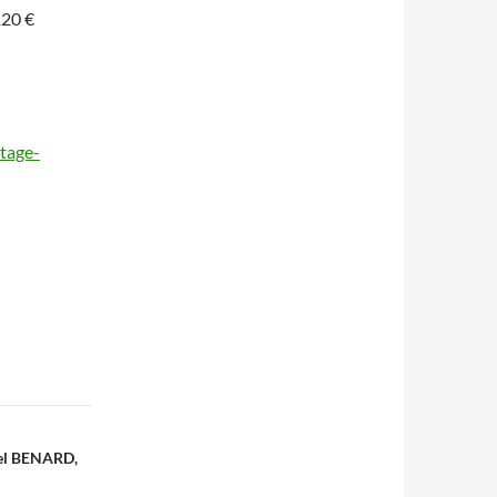
120 €
stage-
hel BENARD,