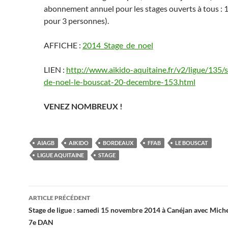
abonnement annuel pour les stages ouverts à tous : 
pour 3 personnes).
AFFICHE :
2014_Stage_de_noel
LIEN :
http://www.aikido-aquitaine.fr/v2/ligue/135/
de-noel-le-bouscat-20-decembre-153.html
VENEZ NOMBREUX !
AIAGB
AIKIDO
BORDEAUX
FFAB
LE BOUSCAT
LIGUE AQUITAINE
STAGE
Navigation
ARTICLE PRÉCÉDENT
des
Stage de ligue : samedi 15 novembre 2014 à Canéjan avec Mic
7e DAN