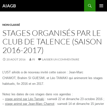
Aller
Recherche
AIAGB
au
MENU
contenu
PRINCI
NON CLASSÉ
STAGES ORGANISÉS PAR LE
CLUB DE TALENCE (SAISON
2016-2017)
20 AOÛT 2016
PJ
LAISSER UN COMMENTAIRE
L’UST aïkido a de nouveau invité cette saison :
Jean-Marc
CHAMOT
,
Brahim SI GUESMI
, et
Léo TAMAKI
qui animeront les stages
habituels, fin 2016 et en 2017.
Notez les dates de ces stages dans vos agendas :
–
stage animé par Léo Tamaki
: samedi 22 et dimanche 23 octobre 2016 ;
–
stage
animé par
Jean-Marc Chamot
: samedi 14 et dimanche 15 janvier