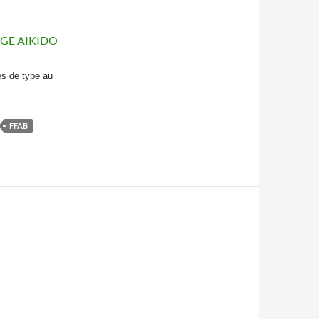
GE AIKIDO
es de type au
FFAB
)