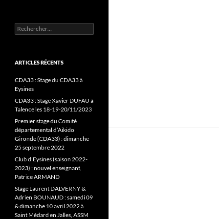
Rechercher :
ARTICLES RÉCENTS
CDA33 : Stage du CDA33 à
Eysines
CDA33 : Stage Xavier DUFAU à
Talence les 18-19-20/11/2023
Premier stage du Comité
départemental d’Aikido
Gironde (CDA33) : dimanche
25 septembre 2022
Club d’Eysines (saison 2022-
2023) : nouvel enseignant,
Patrice ARMAND
Stage Laurent DALVERNY &
Adrien BOUNAUD : samedi 09
& dimanche 10 avril 2022 à
Saint Médard en Jalles, ASSM