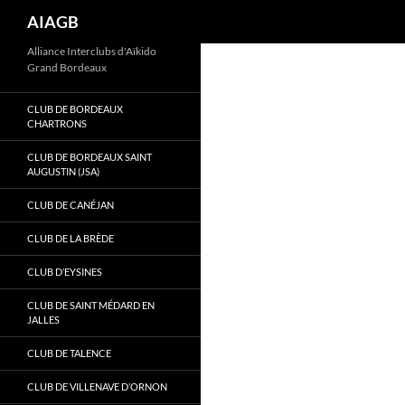
Recherche
AIAGB
Aller
Alliance Interclubs d'Aïkido
Grand Bordeaux
au
contenu
CLUB DE BORDEAUX
CHARTRONS
CLUB DE BORDEAUX SAINT
AUGUSTIN (JSA)
CLUB DE CANÉJAN
CLUB DE LA BRÈDE
CLUB D’EYSINES
CLUB DE SAINT MÉDARD EN
JALLES
CLUB DE TALENCE
CLUB DE VILLENAVE D’ORNON