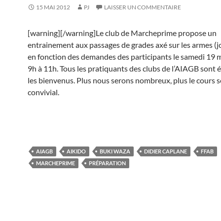
15 MAI 2012
PJ
LAISSER UN COMMENTAIRE
[warning][/warning]Le club de Marcheprime propose un
entrainement aux passages de grades axé sur les armes (jo
en fonction des demandes des participants le samedi 19 
9h à 11h. Tous les pratiquants des clubs de l’AIAGB son
les bienvenus. Plus nous serons nombreux, plus le cours se
convivial.
AIAGB
AIKIDO
BUKI WAZA
DIDIER CAPLANE
FFAB
MARCHEPRIME
PRÉPARATION