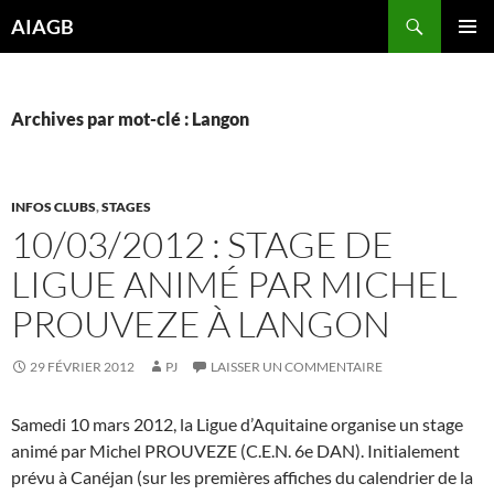
Aller
Recherche
AIAGB
au
MENU
contenu
PRINCI
Archives par mot-clé : Langon
INFOS CLUBS
,
STAGES
10/03/2012 : STAGE DE
LIGUE ANIMÉ PAR MICHEL
PROUVEZE À LANGON
29 FÉVRIER 2012
PJ
LAISSER UN COMMENTAIRE
Samedi 10 mars 2012, la Ligue d’Aquitaine organise un stage
animé par Michel PROUVEZE (C.E.N. 6e DAN). Initialement
prévu à Canéjan (sur les premières affiches du calendrier de la