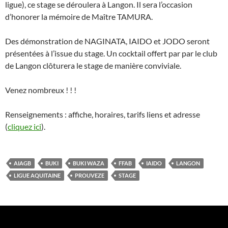
ligue), ce stage se déroulera à Langon. Il sera l’occasion
d’honorer la mémoire de Maître TAMURA.
Des démonstration de NAGINATA, IAIDO et JODO seront
présentées à l’issue du stage. Un cocktail offert par par le club
de Langon clôturera le stage de manière conviviale.
Venez nombreux ! ! !
Renseignements : affiche, horaires, tarifs liens et adresse
(
cliquez ici
).
AIAGB
BUKI
BUKI WAZA
FFAB
IAIDO
LANGON
LIGUE AQUITAINE
PROUVEZE
STAGE