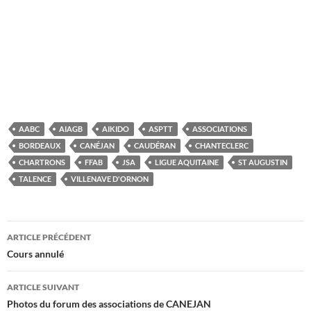
AABC
AIAGB
AIKIDO
ASPTT
ASSOCIATIONS
BORDEAUX
CANÉJAN
CAUDÉRAN
CHANTECLERC
CHARTRONS
FFAB
JSA
LIGUE AQUITAINE
ST AUGUSTIN
TALENCE
VILLENAVE D'ORNON
Navigation
ARTICLE PRÉCÉDENT
des
Cours annulé
articles
ARTICLE SUIVANT
Photos du forum des associations de CANEJAN