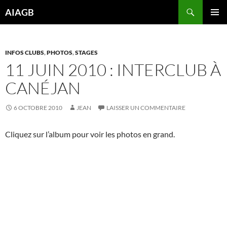
Aller
Recherche
AIAGB
au
MENU
contenu
PRINCI
INFOS CLUBS
,
PHOTOS
,
STAGES
11 JUIN 2010 : INTERCLUB À
CANÉJAN
6 OCTOBRE 2010
JEAN
LAISSER UN COMMENTAIRE
Cliquez sur l’album pour voir les photos en grand.