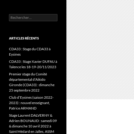
Rechercher :
ARTICLES RÉCENTS
CDA33 : Stage du CDA33 à
Eysines
CDA33 : Stage Xavier DUFAU à
Talence les 18-19-20/11/2023
Premier stage du Comité
départemental d’Aikido
Gironde (CDA33) : dimanche
25 septembre 2022
Club d’Eysines (saison 2022-
2023) : nouvel enseignant,
Patrice ARMAND
Stage Laurent DALVERNY &
Adrien BOUNAUD : samedi 09
& dimanche 10 avril 2022 à
Saint Médard en Jalles, ASSM