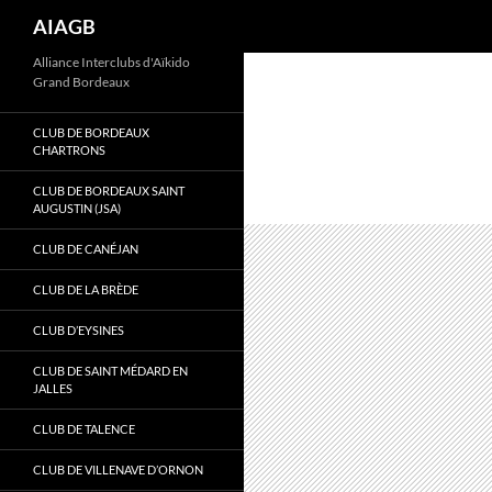
Recherche
AIAGB
Aller
Alliance Interclubs d'Aïkido
Grand Bordeaux
au
contenu
CLUB DE BORDEAUX
CHARTRONS
CLUB DE BORDEAUX SAINT
AUGUSTIN (JSA)
CLUB DE CANÉJAN
CLUB DE LA BRÈDE
CLUB D’EYSINES
CLUB DE SAINT MÉDARD EN
JALLES
CLUB DE TALENCE
CLUB DE VILLENAVE D’ORNON