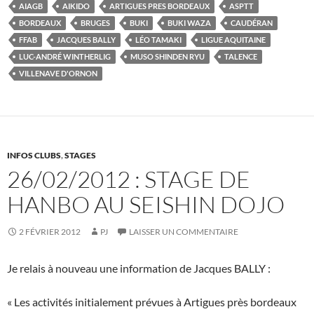
AIAGB
AIKIDO
ARTIGUES PRES BORDEAUX
ASPTT
BORDEAUX
BRUGES
BUKI
BUKI WAZA
CAUDÉRAN
FFAB
JACQUES BALLY
LÉO TAMAKI
LIGUE AQUITAINE
LUC-ANDRÉ WINTHERLIG
MUSO SHINDEN RYU
TALENCE
VILLENAVE D'ORNON
INFOS CLUBS
,
STAGES
26/02/2012 : STAGE DE
HANBO AU SEISHIN DOJO
2 FÉVRIER 2012
PJ
LAISSER UN COMMENTAIRE
Je relais à nouveau une information de Jacques BALLY :
« Les activités initialement prévues à Artigues près bordeaux