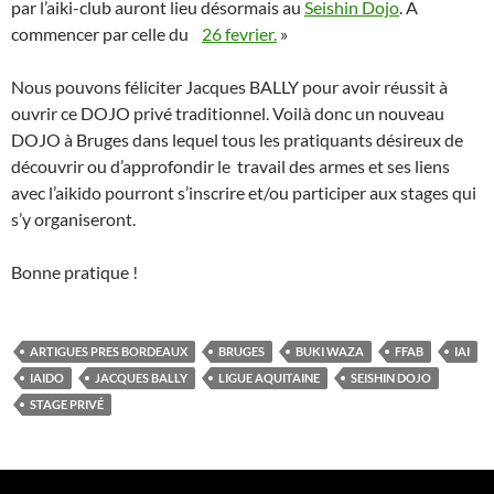
par l’aiki-club auront lieu désormais au
Seishin Dojo
.
A
commencer par celle du
26 fevrier.
»
Nous pouvons féliciter Jacques BALLY pour avoir réussit à
ouvrir ce DOJO privé traditionnel. Voilà donc un nouveau
DOJO à Bruges dans lequel tous les pratiquants désireux de
découvrir ou d’approfondir le travail des armes et ses liens
avec l’aikido pourront s’inscrire et/ou participer aux stages qui
s’y organiseront.
Bonne pratique !
ARTIGUES PRES BORDEAUX
BRUGES
BUKI WAZA
FFAB
IAI
IAIDO
JACQUES BALLY
LIGUE AQUITAINE
SEISHIN DOJO
STAGE PRIVÉ