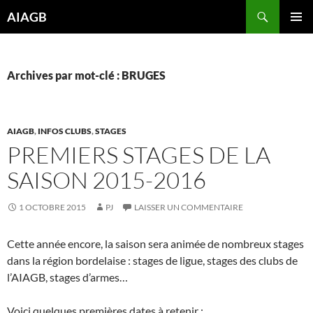
Aller
Recherche
AIAGB
au
MENU
contenu
PRINCI
Archives par mot-clé : BRUGES
AIAGB
,
INFOS CLUBS
,
STAGES
PREMIERS STAGES DE LA
SAISON 2015-2016
1 OCTOBRE 2015
PJ
LAISSER UN COMMENTAIRE
Cette année encore, la saison sera animée de nombreux stages
dans la région bordelaise : stages de ligue, stages des clubs de
l’AIAGB, stages d’armes…
Voici quelques premières dates à retenir :