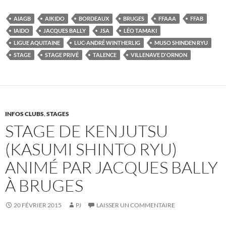
AIAGB
AIKIDO
BORDEAUX
BRUGES
FFAAA
FFAB
IAIDO
JACQUES BALLY
JSA
LÉO TAMAKI
LIGUE AQUITAINE
LUC-ANDRÉ WINTHERLIG
MUSO SHINDEN RYU
STAGE
STAGE PRIVÉ
TALENCE
VILLENAVE D'ORNON
INFOS CLUBS
,
STAGES
STAGE DE KENJUTSU
(KASUMI SHINTO RYU)
ANIMÉ PAR JACQUES BALLY
À BRUGES
20 FÉVRIER 2015
PJ
LAISSER UN COMMENTAIRE