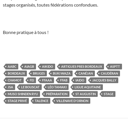
stages organisés, toutes fédérations confondues.
Bonne pratique à tous !
AABC
AIAGB
AIKIDO
ARTIGUES PRES BORDEAUX
ASPTT
BORDEAUX
BRUGES
BUKI WAZA
CANÉJAN
CAUDÉRAN
CHAMOT
FEI
FFAAA
FFAB
IAIDO
JACQUES BALLY
JSA
LE BOUSCAT
LÉO TAMAKI
LIGUE AQUITAINE
MUSO SHINDEN RYU
PRÉPARATION
ST AUGUSTIN
STAGE
STAGE PRIVÉ
TALENCE
VILLENAVE D'ORNON