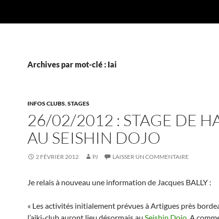
Archives par mot-clé : Iai
INFOS CLUBS
,
STAGES
26/02/2012 : STAGE DE 
AU SEISHIN DOJO
2 FÉVRIER 2012
PJ
LAISSER UN COMMENTAIRE
Je relais à nouveau une information de Jacques BALLY :
« Les activités initialement prévues à Artigues près borde
l’aiki-club auront lieu désormais au
Seishin Dojo
.
A comme