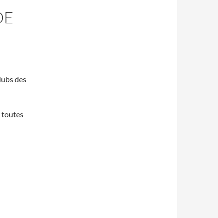
DE
lubs des
 toutes