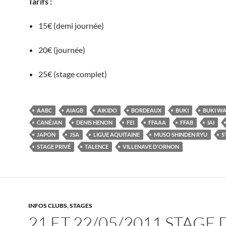
Tarifs :
15€ (demi journée)
20€ (journée)
25€ (stage complet)
AABC
AIAGB
AIKIDO
BORDEAUX
BUKI
BUKI W
CANÉJAN
DENIS HENON
FEI
FFAAA
FFAB
IAI
JAPON
JSA
LIGUE AQUITAINE
MUSO SHINDEN RYU
S
STAGE PRIVÉ
TALENCE
VILLENAVE D'ORNON
INFOS CLUBS
,
STAGES
21 ET 22/05/2011 STAGE 