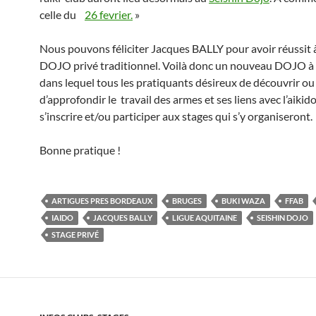
celle du
26 fevrier.
»
Nous pouvons féliciter Jacques BALLY pour avoir réussit à
DOJO privé traditionnel. Voilà donc un nouveau DOJO à
dans lequel tous les pratiquants désireux de découvrir ou
d’approfondir le travail des armes et ses liens avec l’aiki
s’inscrire et/ou participer aux stages qui s’y organiseront.
Bonne pratique !
ARTIGUES PRES BORDEAUX
BRUGES
BUKI WAZA
FFAB
IAIDO
JACQUES BALLY
LIGUE AQUITAINE
SEISHIN DOJO
STAGE PRIVÉ