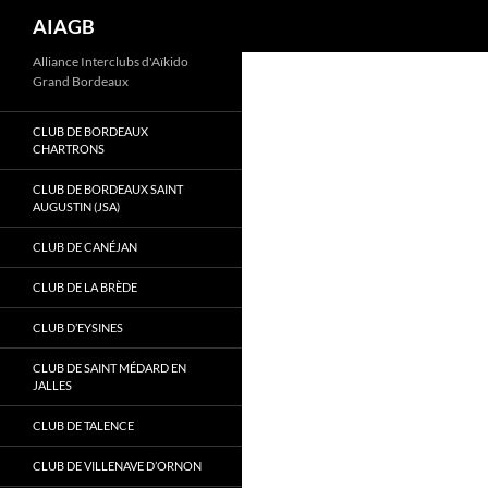
Recherche
AIAGB
Aller
Alliance Interclubs d'Aïkido
Grand Bordeaux
au
contenu
CLUB DE BORDEAUX
CHARTRONS
CLUB DE BORDEAUX SAINT
AUGUSTIN (JSA)
CLUB DE CANÉJAN
CLUB DE LA BRÈDE
CLUB D’EYSINES
CLUB DE SAINT MÉDARD EN
JALLES
CLUB DE TALENCE
CLUB DE VILLENAVE D’ORNON