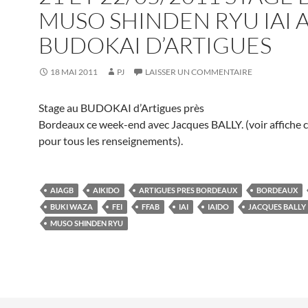
MUSO SHINDEN RYU IAI 
BUDOKAI D’ARTIGUES
18 MAI 2011
PJ
LAISSER UN COMMENTAIRE
Stage au BUDOKAI d’Artigues près
Bordeaux ce week-end avec Jacques BALLY. (voir affiche c
pour tous les renseignements).
AIAGB
AIKIDO
ARTIGUES PRES BORDEAUX
BORDEAUX
BUKI WAZA
FEI
FFAB
IAI
IAIDO
JACQUES BALLY
MUSO SHINDEN RYU