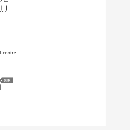
AU
i-contre
BUKI