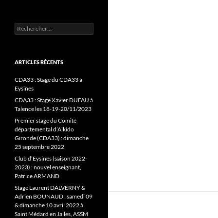
Rechercher :
ARTICLES RÉCENTS
CDA33 : Stage du CDA33 à
Eysines
CDA33 : Stage Xavier DUFAU à
Talence les 18-19-20/11/2023
Premier stage du Comité
départemental d’Aikido
Gironde (CDA33) : dimanche
25 septembre 2022
Club d’Eysines (saison 2022-
2023) : nouvel enseignant,
Patrice ARMAND
Stage Laurent DALVERNY &
Adrien BOUNAUD : samedi 09
& dimanche 10 avril 2022 à
Saint Médard en Jalles, ASSM