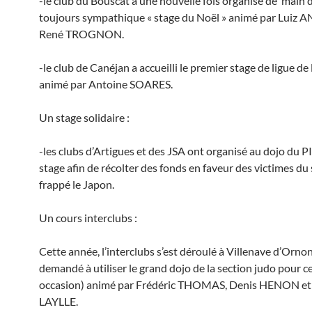
-le club du Bouscat a une nouvelle fois organisé de main d
toujours sympathique « stage du Noël » animé par Luiz 
René TROGNON.
-le club de Canéjan a accueilli le premier stage de ligue de
animé par Antoine SOARES.
Un stage solidaire :
-les clubs d’Artigues et des JSA ont organisé au dojo du
stage afin de récolter des fonds en faveur des victimes du
frappé le Japon.
Un cours interclubs :
Cette année, l’interclubs s’est déroulé à Villenave d’Ornon
demandé à utiliser le grand dojo de la section judo pour c
occasion) animé par Frédéric THOMAS, Denis HENON et
LAYLLE.