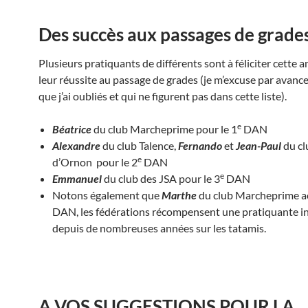
Des succès aux passages de grades
Plusieurs pratiquants de différents sont à féliciter cette 
leur réussite au passage de grades (je m’excuse par avanc
que j’ai oubliés et qui ne figurent pas dans cette liste).
e
Béatrice
du club Marcheprime pour le 1
DAN
Alexandre
du club Talence,
Fernando
et
Jean-Paul
du cl
e
d’Ornon pour le 2
DAN
e
Emmanuel
du club des JSA pour le 3
DAN
Notons également que
Marthe
du club Marcheprime a
DAN, les fédérations récompensent une pratiquante i
depuis de nombreuses années sur les tatamis.
A VOS SUGGESTIONS POUR LA