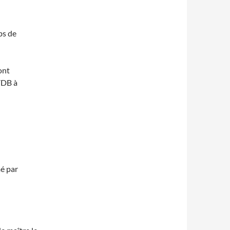
bs de
ont
VDB à
mé par