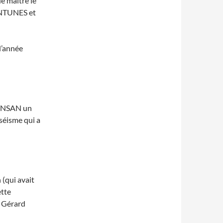
e maître le
ANTUNES et
 l’année
 PINSAN un
 séisme qui a
 (qui avait
ette
 Gérard