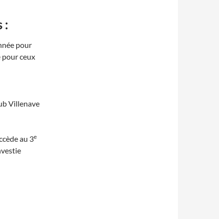
 :
année pour
e pour ceux
ub Villenave
e
ccède au 3
nvestie