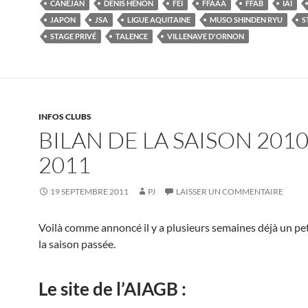
CANÉJAN
DENIS HENON
FEI
FFAAA
FFAB
IAI
JAPON
JSA
LIGUE AQUITAINE
MUSO SHINDEN RYU
S
STAGE PRIVÉ
TALENCE
VILLENAVE D'ORNON
INFOS CLUBS
BILAN DE LA SAISON 2010
2011
19 SEPTEMBRE 2011
PJ
LAISSER UN COMMENTAIRE
Voilà comme annoncé il y a plusieurs semaines déjà un pet
la saison passée.
Le site de l’AIAGB :