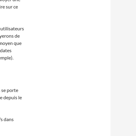
re sur ce
 utilisateurs
ayerons de
e moyen que
 dates
emple).
 se porte
e depuis le
fs dans