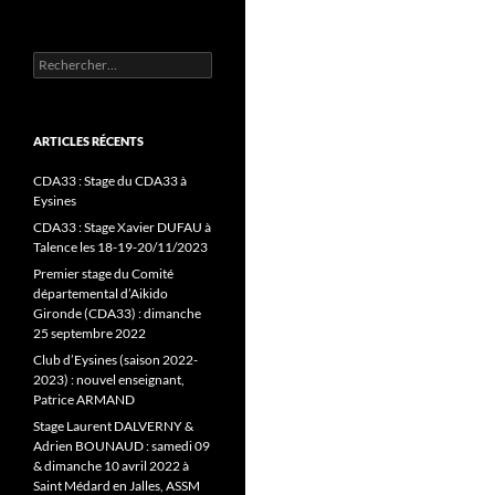
Rechercher :
ARTICLES RÉCENTS
CDA33 : Stage du CDA33 à
Eysines
CDA33 : Stage Xavier DUFAU à
Talence les 18-19-20/11/2023
Premier stage du Comité
départemental d’Aikido
Gironde (CDA33) : dimanche
25 septembre 2022
Club d’Eysines (saison 2022-
2023) : nouvel enseignant,
Patrice ARMAND
Stage Laurent DALVERNY &
Adrien BOUNAUD : samedi 09
& dimanche 10 avril 2022 à
Saint Médard en Jalles, ASSM