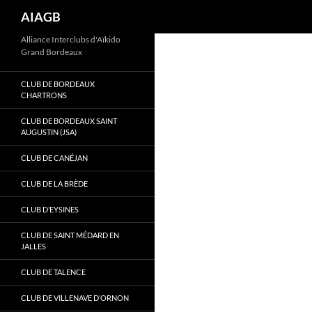
Recherche
AIAGB
Aller
Alliance Interclubs d'Aïkido
Grand Bordeaux
au
contenu
CLUB DE BORDEAUX
CHARTRONS
CLUB DE BORDEAUX SAINT
AUGUSTIN (JSA)
CLUB DE CANÉJAN
CLUB DE LA BRÈDE
CLUB D’EYSINES
CLUB DE SAINT MÉDARD EN
JALLES
CLUB DE TALENCE
CLUB DE VILLENAVE D’ORNON