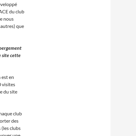
développé
LACE du club
ue nous
 autres) que
hébergement
 site cette
 est en
 visites
e du site
chaque club
orter des
(les clubs
nvoyer une