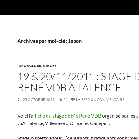
Archives par mot-clé : Japon
INFOS CLUBS
,
STAGES
19 & 20/11/2011 : STAGE 
RENÉ VDB À TALENCE
25 OCTOBRE 2011
PJ
LAISSER UN COMMENTAIRE
Voici l’
affiche du stage de Me René VDB
organisé par les c
JSA, Talence, Villenave d’Ornon et Canéjan :
Stage ouverts à tous
! (débutants, pratiquants confirmés,