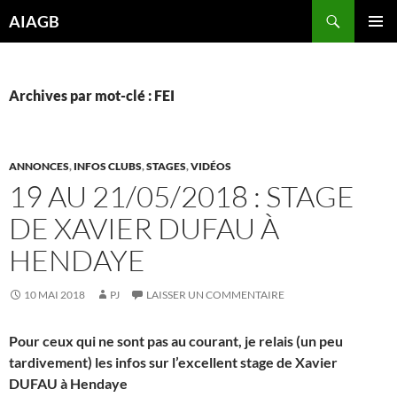
Aller
Recherche
AIAGB
au
MENU
contenu
PRINCI
Archives par mot-clé : FEI
ANNONCES
,
INFOS CLUBS
,
STAGES
,
VIDÉOS
19 AU 21/05/2018 : STAGE
DE XAVIER DUFAU À
HENDAYE
10 MAI 2018
PJ
LAISSER UN COMMENTAIRE
Pour ceux qui ne sont pas au courant, je relais (un peu
tardivement) les infos sur l’excellent stage de Xavier
DUFAU à Hendaye