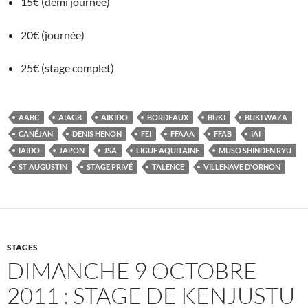
15€ (demi journée)
20€ (journée)
25€ (stage complet)
AABC
AIAGB
AIKIDO
BORDEAUX
BUKI
BUKI WAZA
CANÉJAN
DENIS HENON
FEI
FFAAA
FFAB
IAI
IAIDO
JAPON
JSA
LIGUE AQUITAINE
MUSO SHINDEN RYU
ST AUGUSTIN
STAGE PRIVÉ
TALENCE
VILLENAVE D'ORNON
STAGES
DIMANCHE 9 OCTOBRE
2011 : STAGE DE KENJUSTU