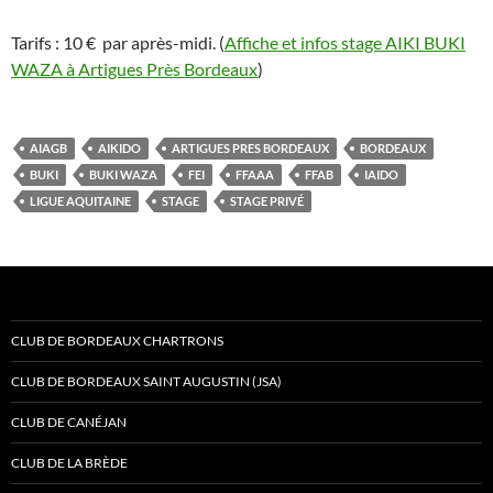
Tarifs : 10 € par après-midi. (
Affiche et infos stage AIKI BUKI
WAZA à Artigues Près Bordeaux
)
AIAGB
AIKIDO
ARTIGUES PRES BORDEAUX
BORDEAUX
BUKI
BUKI WAZA
FEI
FFAAA
FFAB
IAIDO
LIGUE AQUITAINE
STAGE
STAGE PRIVÉ
CLUB DE BORDEAUX CHARTRONS
CLUB DE BORDEAUX SAINT AUGUSTIN (JSA)
CLUB DE CANÉJAN
CLUB DE LA BRÈDE