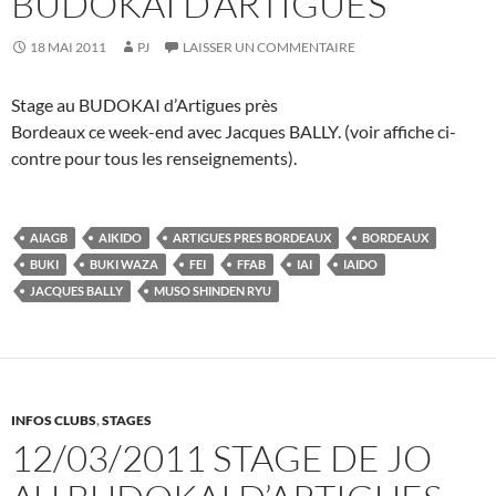
BUDOKAI D’ARTIGUES
18 MAI 2011
PJ
LAISSER UN COMMENTAIRE
Stage au BUDOKAI d’Artigues près
Bordeaux ce week-end avec Jacques BALLY. (voir affiche ci-
contre pour tous les renseignements).
AIAGB
AIKIDO
ARTIGUES PRES BORDEAUX
BORDEAUX
BUKI
BUKI WAZA
FEI
FFAB
IAI
IAIDO
JACQUES BALLY
MUSO SHINDEN RYU
INFOS CLUBS
,
STAGES
12/03/2011 STAGE DE JO