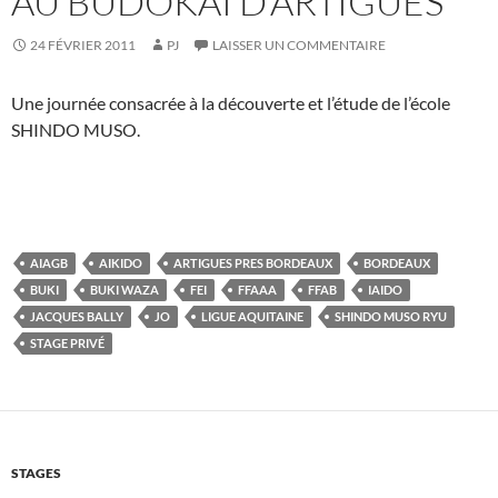
AU BUDOKAI D’ARTIGUES
24 FÉVRIER 2011
PJ
LAISSER UN COMMENTAIRE
Une journée consacrée à la découverte et l’étude de l’école
SHINDO MUSO.
AIAGB
AIKIDO
ARTIGUES PRES BORDEAUX
BORDEAUX
BUKI
BUKI WAZA
FEI
FFAAA
FFAB
IAIDO
JACQUES BALLY
JO
LIGUE AQUITAINE
SHINDO MUSO RYU
STAGE PRIVÉ
STAGES