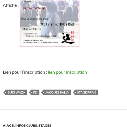
Affiche :
Lien pour l’inscription :
lien pour inscription
BUKI WAZA
FEI
JACQUES BALLY
STAGE PRIVÉ
AIAGB
,
INFOS CLUBS
,
STAGES