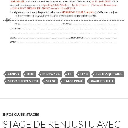
AIKIDO
BUKI
BUKI WAZA
FEI
FFAB
LIGUE AQUITAINE
MUSO SHINDEN RYU
STAGE
STAGE PRIVÉ
XAVIER DUFAU
INFOS CLUBS
,
STAGES
STAGE DE KENJUSTU AVEC