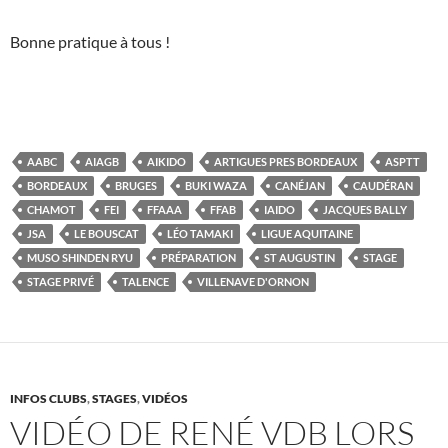
Bonne pratique à tous !
AABC
AIAGB
AIKIDO
ARTIGUES PRES BORDEAUX
ASPTT
BORDEAUX
BRUGES
BUKI WAZA
CANÉJAN
CAUDÉRAN
CHAMOT
FEI
FFAAA
FFAB
IAIDO
JACQUES BALLY
JSA
LE BOUSCAT
LÉO TAMAKI
LIGUE AQUITAINE
MUSO SHINDEN RYU
PRÉPARATION
ST AUGUSTIN
STAGE
STAGE PRIVÉ
TALENCE
VILLENAVE D'ORNON
INFOS CLUBS
,
STAGES
,
VIDÉOS
VIDÉO DE RENÉ VDB LORS