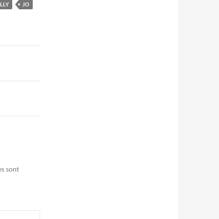
LLY
JO
es sont