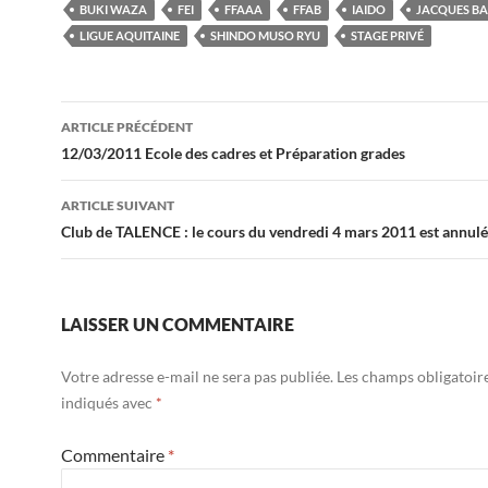
BUKI WAZA
FEI
FFAAA
FFAB
IAIDO
JACQUES BA
LIGUE AQUITAINE
SHINDO MUSO RYU
STAGE PRIVÉ
Navigation
ARTICLE PRÉCÉDENT
des
12/03/2011 Ecole des cadres et Préparation grades
articles
ARTICLE SUIVANT
Club de TALENCE : le cours du vendredi 4 mars 2011 est annulé
LAISSER UN COMMENTAIRE
Votre adresse e-mail ne sera pas publiée.
Les champs obligatoir
indiqués avec
*
Commentaire
*