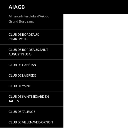
Recherche
AIAGB
Aller
Alliance Interclubs d'Aïkido
Grand Bordeaux
au
contenu
CLUB DE BORDEAUX
CHARTRONS
CLUB DE BORDEAUX SAINT
AUGUSTIN (JSA)
CLUB DE CANÉJAN
CLUB DE LA BRÈDE
CLUB D’EYSINES
CLUB DE SAINT MÉDARD EN
JALLES
CLUB DE TALENCE
CLUB DE VILLENAVE D’ORNON