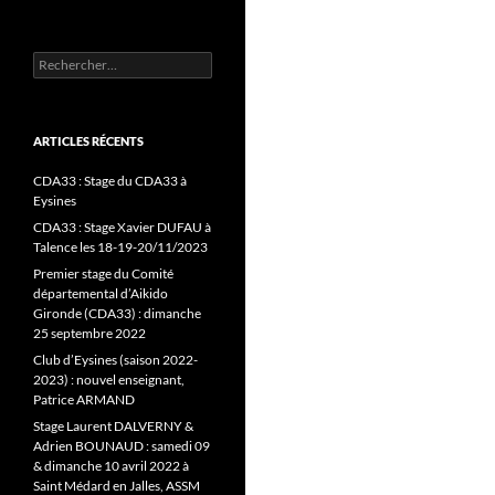
Rechercher :
ARTICLES RÉCENTS
CDA33 : Stage du CDA33 à
Eysines
CDA33 : Stage Xavier DUFAU à
Talence les 18-19-20/11/2023
Premier stage du Comité
départemental d’Aikido
Gironde (CDA33) : dimanche
25 septembre 2022
Club d’Eysines (saison 2022-
2023) : nouvel enseignant,
Patrice ARMAND
Stage Laurent DALVERNY &
Adrien BOUNAUD : samedi 09
& dimanche 10 avril 2022 à
Saint Médard en Jalles, ASSM