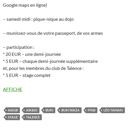
Google maps en ligne)
– samedi midi : pique-nique au dojo
– munissez-vous de votre passeport, de vos armes
– participation :
* 20 EUR – une demi-journée
* 5 EUR – chaque demi-journée supplémentaire
et, pour les membres du club de Talence :
* 5 EUR – stage complet
AFFICHE
AIAGB
AIKIDO
BUKI
BUKI WAZA
FFAB
LÉO TAMAKI
STAGE
TALENCE