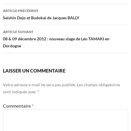
Navigation
ARTICLE PRÉCÉDENT
des
Seishin Dojo et Budokai de Jacques BALLY
articles
ARTICLE SUIVANT
08 & 09 décembre 2012 : nouveau stage de Léo TAMAKI en
Dordogne
LAISSER UN COMMENTAIRE
Votre adresse e-mail ne sera pas publiée.
Les champs obligatoires
sont indiqués avec
*
Commentaire
*