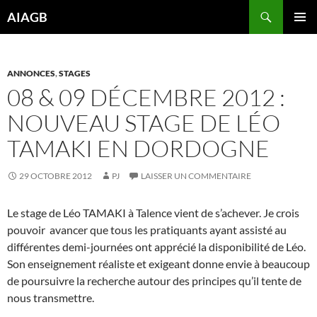
Aller
Recherche
AIAGB
au
MENU
contenu
PRINCI
ANNONCES
,
STAGES
08 & 09 DÉCEMBRE 2012 :
NOUVEAU STAGE DE LÉO
TAMAKI EN DORDOGNE
29 OCTOBRE 2012
PJ
LAISSER UN COMMENTAIRE
Le stage de Léo TAMAKI à Talence vient de s’achever. Je crois
pouvoir avancer que tous les pratiquants ayant assisté au
différentes demi-journées ont apprécié la disponibilité de Léo.
Son enseignement réaliste et exigeant donne envie à beaucoup
de poursuivre la recherche autour des principes qu’il tente de
nous transmettre.