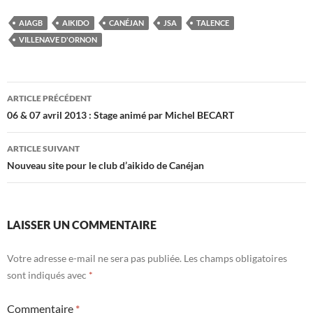
AIAGB
AIKIDO
CANÉJAN
JSA
TALENCE
VILLENAVE D'ORNON
Navigation
ARTICLE PRÉCÉDENT
des
06 & 07 avril 2013 : Stage animé par Michel BECART
articles
ARTICLE SUIVANT
Nouveau site pour le club d’aikido de Canéjan
LAISSER UN COMMENTAIRE
Votre adresse e-mail ne sera pas publiée.
Les champs obligatoires
sont indiqués avec
*
Commentaire
*