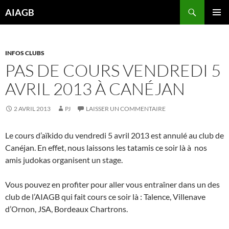
Aller
Recherche
AIAGB
au
MENU
contenu
PRINCI
INFOS CLUBS
PAS DE COURS VENDREDI 5
AVRIL 2013 À CANÉJAN
2 AVRIL 2013
PJ
LAISSER UN COMMENTAIRE
Le cours d’aïkido du vendredi 5 avril 2013 est annulé au club de
Canéjan. En effet, nous laissons les tatamis ce soir là à nos
amis judokas organisent un stage.
Vous pouvez en profiter pour aller vous entraîner dans un des
club de l’AIAGB qui fait cours ce soir là : Talence, Villenave
d’Ornon, JSA, Bordeaux Chartrons.