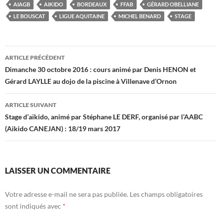
AIAGB
AIKIDO
BORDEAUX
FFAB
GÉRARD OBELLIANE
LE BOUSCAT
LIGUE AQUITAINE
MICHEL BENARD
STAGE
Navigation
ARTICLE PRÉCÉDENT
des
Dimanche 30 octobre 2016 : cours animé par Denis HENON et
Gérard LAYLLE au dojo de la piscine à Villenave d’Ornon
articles
ARTICLE SUIVANT
Stage d’aïkido, animé par Stéphane LE DERF, organisé par l’AABC
(Aikido CANEJAN) : 18/19 mars 2017
LAISSER UN COMMENTAIRE
Votre adresse e-mail ne sera pas publiée.
Les champs obligatoires
sont indiqués avec
*