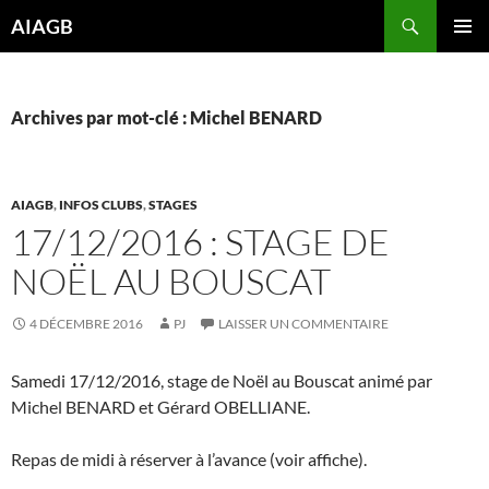
Aller
Recherche
AIAGB
au
MENU
contenu
PRINCI
Archives par mot-clé : Michel BENARD
AIAGB
,
INFOS CLUBS
,
STAGES
17/12/2016 : STAGE DE
NOËL AU BOUSCAT
4 DÉCEMBRE 2016
PJ
LAISSER UN COMMENTAIRE
Samedi 17/12/2016, stage de Noël au Bouscat animé par
Michel BENARD et Gérard OBELLIANE.
Repas de midi à réserver à l’avance (voir affiche).