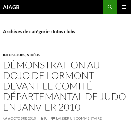
Aller
Recherche
AIAGB
au
MENU
contenu
PRINCI
Archives de catégorie : Infos clubs
INFOS CLUBS
,
VIDÉOS
DÉMONSTRATION AU
DOJO DE LORMONT
DEVANT LE COMITÉ
DÉPARTEMANTAL DE JUDO
EN JANVIER 2010
6 OCTOBRE 2010
PJ
LAISSER UN COMMENTAIRE