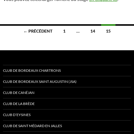
Navigation
← PRÉCÉDENT
1
…
14
15
des
articles
CLUB DE BORDEAUX CHARTRONS
CLUB DE BORDEAUX SAINT AUGUSTIN (JSA)
CLUB DE CANÉJAN
CLUB DE LA BRÈDE
CLUB D’EYSINES
CLUB DE SAINT MÉDARD EN JALLES