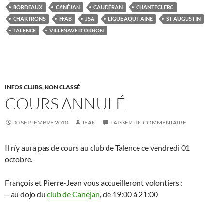
BORDEAUX
CANÉJAN
CAUDÉRAN
CHANTECLERC
CHARTRONS
FFAB
JSA
LIGUE AQUITAINE
ST AUGUSTIN
TALENCE
VILLENAVE D'ORNON
INFOS CLUBS
,
NON CLASSÉ
COURS ANNULÉ
30 SEPTEMBRE 2010
JEAN
LAISSER UN COMMENTAIRE
Il n’y aura pas de cours au club de Talence ce vendredi 01
octobre.
François et Pierre-Jean vous accueilleront volontiers :
– au dojo du
club de Canéjan
, de 19:00 à 21:00