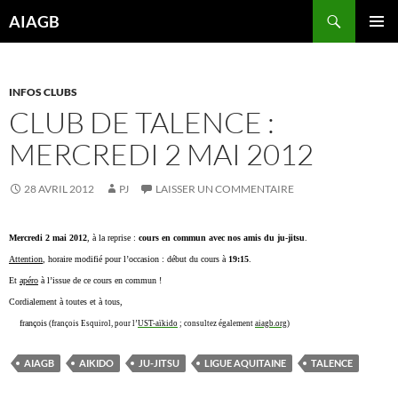
Aller
Recherche
AIAGB
au
MENU
contenu
PRINCI
INFOS CLUBS
CLUB DE TALENCE :
MERCREDI 2 MAI 2012
28 AVRIL 2012
PJ
LAISSER UN COMMENTAIRE
Mercredi 2 mai 2012
, à la reprise :
cours en commun avec nos amis du ju-jitsu
.
Attention
, horaire modifié pour l’occasion : début du cours à
19:15
.
Et
apéro
à l’issue de ce cours en commun !
Cordialement à toutes et à tous,
françois
(françois Esquirol, pour l’
UST-aïkido
; consultez également
aiagb.org
)
AIAGB
AIKIDO
JU-JITSU
LIGUE AQUITAINE
TALENCE