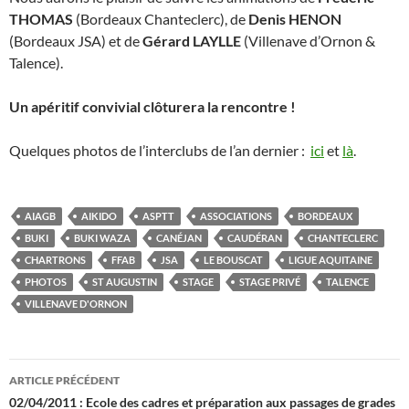
THOMAS
(Bordeaux Chanteclerc), de
Denis HENON
(Bordeaux JSA) et de
Gérard LAYLLE
(Villenave d’Ornon &
Talence).
Un apéritif convivial clôturera la rencontre !
Quelques photos de l’interclubs de l’an dernier :
ici
et
là
.
AIAGB
AIKIDO
ASPTT
ASSOCIATIONS
BORDEAUX
BUKI
BUKI WAZA
CANÉJAN
CAUDÉRAN
CHANTECLERC
CHARTRONS
FFAB
JSA
LE BOUSCAT
LIGUE AQUITAINE
PHOTOS
ST AUGUSTIN
STAGE
STAGE PRIVÉ
TALENCE
VILLENAVE D'ORNON
Navigation
ARTICLE PRÉCÉDENT
des
02/04/2011 : Ecole des cadres et préparation aux passages de grades