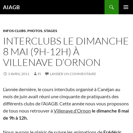
Aller
Recherche
AIAGB
au
MENU
contenu
PRINCI
INFOS CLUBS
,
PHOTOS
,
STAGES
INTERCLUBS LE DIMANCHE
8 MAI (9H-12H) À
VILLENAVE D’ORNON
3 AVRIL 2011
PJ
LAISSER UN COMMENTAIRE
L’année dernière, le cours interclubs organisé à Canéjan au
mois de juin avait réuni une cinquante de pratiquants des
différents clubs de l’AIAGB. Cette année nous vous proposons
de tous nous retrouver à
Villenave d’Ornon
le dimanche 8 mai
de 9h à 12h.
Nous aurons le plaisir de suivre les animations de
Frédéric