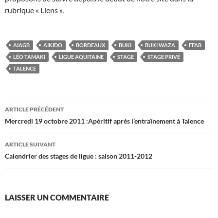
rubrique « Liens ».
AIAGB
AIKIDO
BORDEAUX
BUKI
BUKI WAZA
FFAB
LÉO TAMAKI
LIGUE AQUITAINE
STAGE
STAGE PRIVÉ
TALENCE
Navigation
ARTICLE PRÉCÉDENT
des
Mercredi 19 octobre 2011 :Apéritif après l’entraînement à Talence
articles
ARTICLE SUIVANT
Calendrier des stages de ligue : saison 2011-2012
LAISSER UN COMMENTAIRE