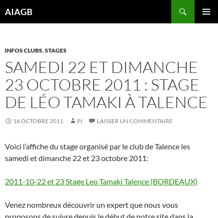
Aller
Recherche
AIAGB
au
MENU
contenu
PRINCI
INFOS CLUBS
,
STAGES
SAMEDI 22 ET DIMANCHE
23 OCTOBRE 2011 : STAGE
DE LÉO TAMAKI À TALENCE
16 OCTOBRE 2011
PJ
LAISSER UN COMMENTAIRE
Voici l’affiche du stage organisé par le club de Talence les
samedi et dimanche 22 et 23 octobre 2011:
2011-10-22 et 23 Stage Leo Tamaki Talence (BORDEAUX)
Venez nombreux découvrir un expert que nous vous
proposons de suivre depuis le début de notre site dans la