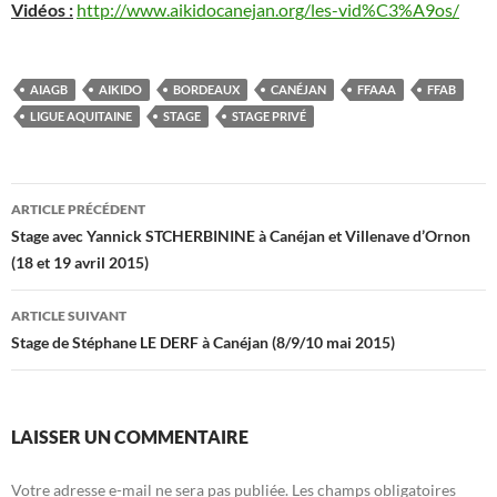
Vidéos :
http://www.aikidocanejan.org/les-vid%C3%A9os/
AIAGB
AIKIDO
BORDEAUX
CANÉJAN
FFAAA
FFAB
LIGUE AQUITAINE
STAGE
STAGE PRIVÉ
Navigation
ARTICLE PRÉCÉDENT
des
Stage avec Yannick STCHERBININE à Canéjan et Villenave d’Ornon
(18 et 19 avril 2015)
articles
ARTICLE SUIVANT
Stage de Stéphane LE DERF à Canéjan (8/9/10 mai 2015)
LAISSER UN COMMENTAIRE
Votre adresse e-mail ne sera pas publiée.
Les champs obligatoires