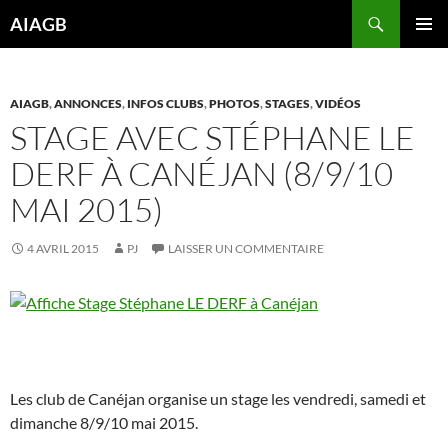
Aller
Recherche
AIAGB
au
MENU
contenu
PRINCI
AIAGB
,
ANNONCES
,
INFOS CLUBS
,
PHOTOS
,
STAGES
,
VIDÉOS
STAGE AVEC STÉPHANE LE
DERF À CANÉJAN (8/9/10
MAI 2015)
4 AVRIL 2015
PJ
LAISSER UN COMMENTAIRE
Les club de Canéjan organise un stage les vendredi, samedi et
dimanche 8/9/10 mai 2015.