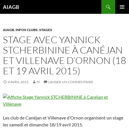
Aller
Recherche
AIAGB
au
MENU
contenu
PRINCI
AIAGB
,
INFOS CLUBS
,
STAGES
STAGE AVEC YANNICK
STCHERBININE À CANÉJAN
ET VILLENAVE D’ORNON (18
ET 19 AVRIL 2015)
4 AVRIL 2015
PJ
LAISSER UN COMMENTAIRE
Les club de Canéjan et Villenave d’Ornon organisent un stage
les samedi et dimanche 18/19 avril 2015.