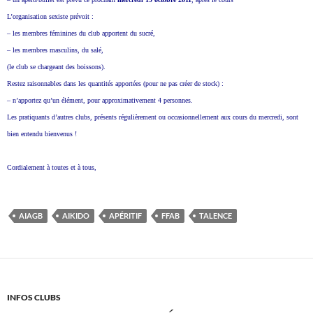
L’organisation sexiste prévoit :
– les membres féminines du club apportent du sucré,
– les membres masculins, du salé,
(le club se chargeant des boissons).
Restez raisonnables dans les quantités apportées (pour ne pas créer de stock) :
– n’apportez qu’un élément, pour approximativement 4 personnes.
Les pratiquants d’autres clubs, présents régulièrement ou occasionnellement aux cours du mercredi, sont
bien entendu bienvenus !
Cordialement à toutes et à tous,
AIAGB
AIKIDO
APÉRITIF
FFAB
TALENCE
INFOS CLUBS