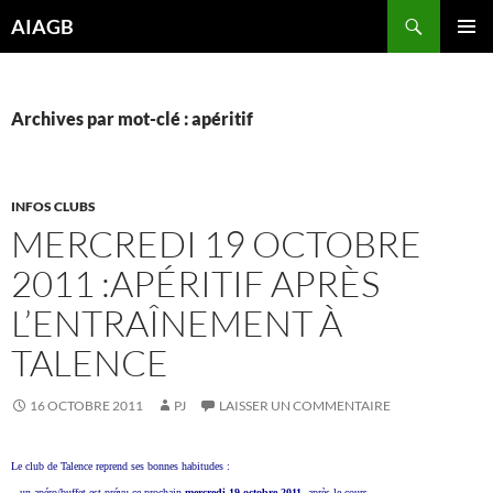
Aller
Recherche
AIAGB
au
MENU
contenu
PRINCI
Archives par mot-clé : apéritif
INFOS CLUBS
MERCREDI 19 OCTOBRE
2011 :APÉRITIF APRÈS
L’ENTRAÎNEMENT À
TALENCE
16 OCTOBRE 2011
PJ
LAISSER UN COMMENTAIRE
Le club de Talence reprend ses bonnes habitudes :
– un apéro/buffet est prévu ce prochain
mercredi 19 octobre 2011
, après le cours