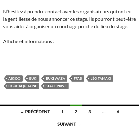
N’hésitez à prendre contact avec les organisateurs qui ont eu
la gentillesse de nous annoncer ce stage. Ils pourront peut-être
vous aider à organiser un couchage proche du lieu du stage.
Affiche et informations :
AIKIDO
BUKI
BUKI WAZA
FFAB
LÉO TAMAKI
LIGUE AQUITAINE
STAGE PRIVÉ
Navigation
← PRÉCÉDENT
1
2
3
…
6
des
SUIVANT →
articles