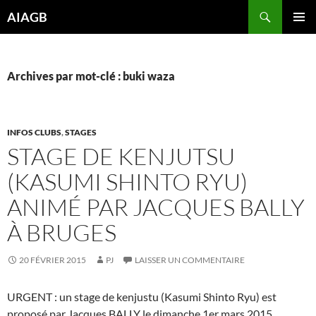
Aller
Recherche
AIAGB
au
MENU
contenu
PRINCI
Archives par mot-clé : buki waza
INFOS CLUBS
,
STAGES
STAGE DE KENJUTSU
(KASUMI SHINTO RYU)
ANIMÉ PAR JACQUES BALLY
À BRUGES
20 FÉVRIER 2015
PJ
LAISSER UN COMMENTAIRE
URGENT : un stage de kenjustu (Kasumi Shinto Ryu) est
proposé par Jacques BALLY le dimanche 1er mars 2015.