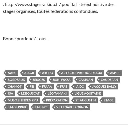
: http://www.stages-aikido.fr/ pour la liste exhaustive des
stages organisés, toutes fédérations confondues.
Bonne pratique à tous !
AABC
AIAGB
AIKIDO
ARTIGUES PRES BORDEAUX
ASPTT
BORDEAUX
BRUGES
BUKI WAZA
CANÉJAN
CAUDÉRAN
CHAMOT
FEI
FFAAA
FFAB
IAIDO
JACQUES BALLY
JSA
LE BOUSCAT
LÉO TAMAKI
LIGUE AQUITAINE
MUSO SHINDEN RYU
PRÉPARATION
ST AUGUSTIN
STAGE
STAGE PRIVÉ
TALENCE
VILLENAVE D'ORNON