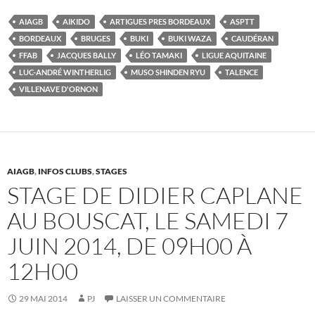
AIAGB
AIKIDO
ARTIGUES PRES BORDEAUX
ASPTT
BORDEAUX
BRUGES
BUKI
BUKI WAZA
CAUDÉRAN
FFAB
JACQUES BALLY
LÉO TAMAKI
LIGUE AQUITAINE
LUC-ANDRÉ WINTHERLIG
MUSO SHINDEN RYU
TALENCE
VILLENAVE D'ORNON
AIAGB
,
INFOS CLUBS
,
STAGES
STAGE DE DIDIER CAPLANE
AU BOUSCAT, LE SAMEDI 7
JUIN 2014, DE 09H00 À
12H00
29 MAI 2014
PJ
LAISSER UN COMMENTAIRE